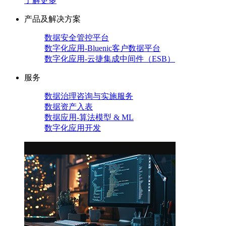
了解更多
产品及解决方案
数据安全管控平台
数字化应用-Bluenic客户数据平台
数字化应用-云捷集成中间件（ESB）
服务
数据治理咨询与实施服务
数据资产入表
数据应用-算法模型 & ML
数字化应用开发