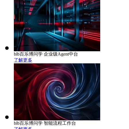
blb百乐博问学 企业级Agent中台
了解更多
blb百乐博问学 智能流程工作台