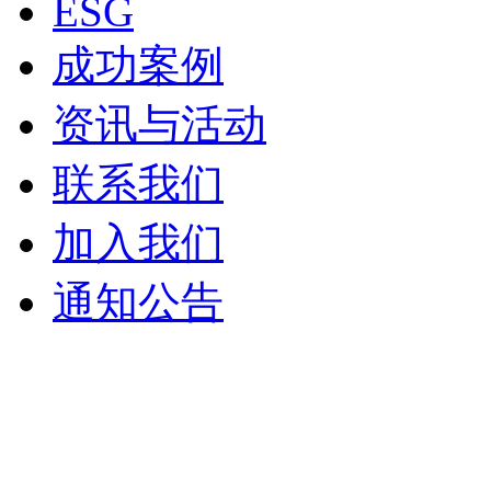
ESG
成功案例
资讯与活动
联系我们
加入我们
通知公告