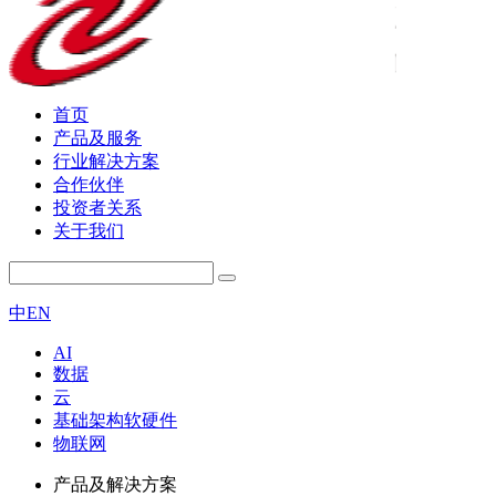
首页
产品及服务
行业解决方案
合作伙伴
投资者关系
关于我们
中
EN
AI
数据
云
基础架构软硬件
物联网
产品及解决方案