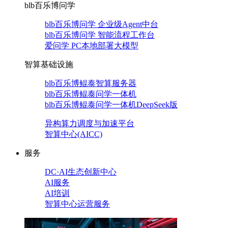
blb百乐博问学
blb百乐博问学 企业级Agent中台
blb百乐博问学 智能流程工作台
爱问学 PC本地部署大模型
智算基础设施
blb百乐博鲲泰智算服务器
blb百乐博鲲泰问学一体机
blb百乐博鲲泰问学一体机DeepSeek版
异构算力调度与加速平台
智算中心(AICC)
服务
DC·AI生态创新中心
AI服务
AI培训
智算中心运营服务