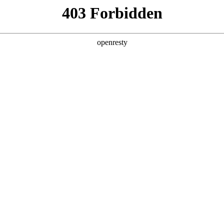
产品及服务
行业解决方案
合作伙伴
投资者关系
顶尖科技公司的长期深度合作，构建起覆盖企业数字化转型全产业链、
整的数字化产品技术镜像。